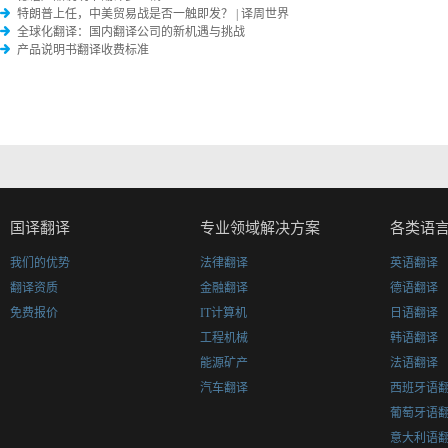
特朗普上任，中美贸易战是否一触即发？ | 译周世界
全球化翻译：国内翻译公司的新机遇与挑战
产品说明书翻译收费标准
国译翻译
专业领域解决方案
各类语
我们的优势
法律翻译
英语翻译
翻译资质
金融翻译
德语翻译
免费报价
IT计算机
日语翻译
工程机械
韩语翻译
能源矿产
法语翻译
汽车翻译
西班牙语
葡萄牙语
意大利语