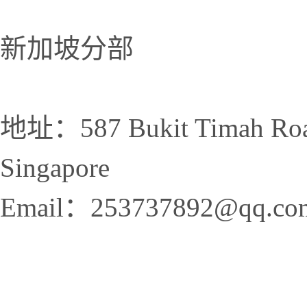
新加坡分部
地址：587 Bukit Timah Road
Singapore
Email：253737892@qq.co