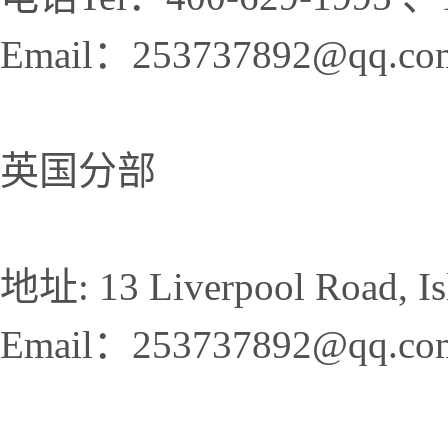
Email：253737892@qq.co
英国分部
地址: 13 Liverpool Road, Is
Email：253737892@qq.co