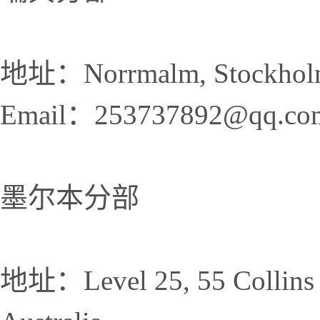
地址：Norrmalm, Stockhol
Email：253737892@qq.co
墨尔本分部
地址：Level 25, 55 Collins 