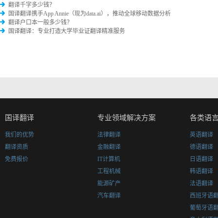
翻译千字多少钱？
国译翻译携手App Annie（现为data.ai），推动全球移动数据分析
翻译户口本一般多少钱？
国译翻译：专业打造大学毕业证翻译精准服务
国译翻译
专业领域解决方案
各类语
我们的优势
法律翻译
英语翻译
翻译资质
金融翻译
德语翻译
免费报价
IT计算机
日语翻译
工程机械
韩语翻译
能源矿产
法语翻译
汽车翻译
西班牙语
葡萄牙语