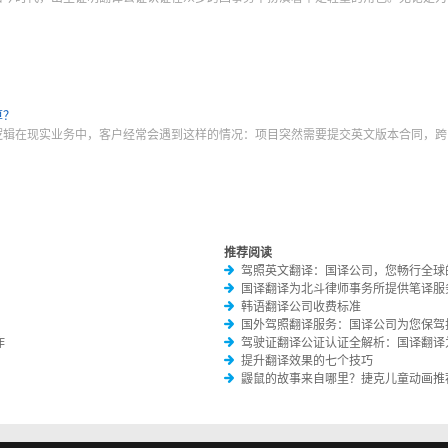
算？
逻辑在现实业务中，客户经常会遇到这样的情况：项目突然需要提交英文版本合同，跨
推荐阅读
驾照英文翻译：国译公司，您畅行全球
国译翻译为北斗律师事务所提供笔译服
韩语翻译公司收费标准
国外驾照翻译服务：国译公司为您保驾
作
驾驶证翻译公证认证全解析：国译翻译
提升翻译效果的七个技巧
鼹鼠的故事来自哪里？捷克儿童动画推