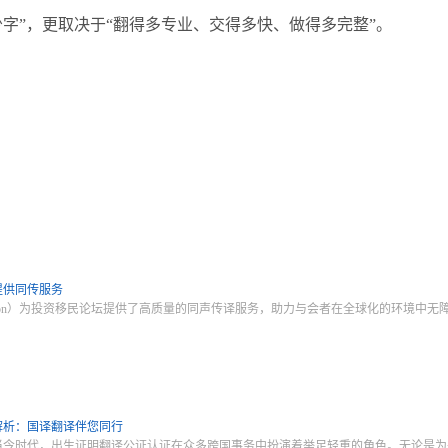
字”，更取决于“翻得多专业、交得多快、做得多完整”。
提供同传服务
ranslation）为投资移民论坛提供了高质量的同声传译服务，助力与会者在全球化的环境
解析：国译翻译伴您同行
当今时代，出生证明翻译公证认证在众多跨国事务中扮演着举足轻重的角色。无论是为