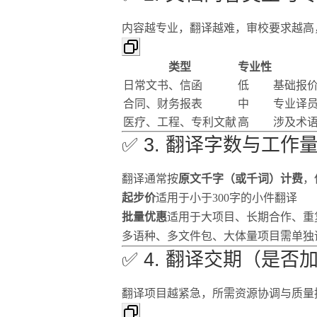
内容越专业，翻译越难，审校要求越高
类型
专业性
日常文书、信函
低
基础报
合同、财务报表
中
专业译员
医疗、工程、专利文献
高
涉及术
✅ 3. 翻译字数与工作
翻译通常按
原文千字（或千词）计费
，
起步价
适用于小于300字的小件翻译
批量优惠
适用于大项目、长期合作、重
多语种、多文件包、大体量项目需单独
✅ 4. 翻译交期（是否
翻译项目越紧急，所需资源协调与质量