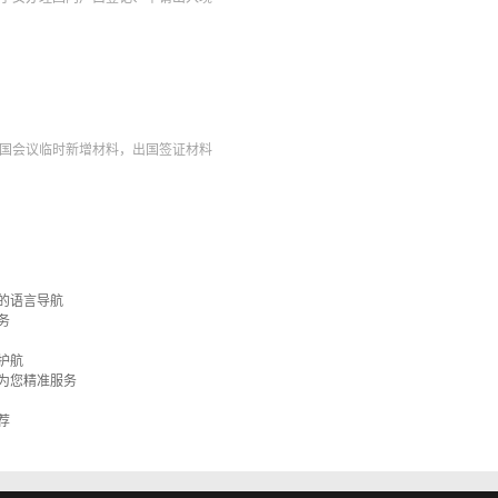
国会议临时新增材料，出国签证材料
的语言导航
务
护航
为您精准服务
荐