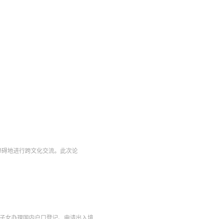
中无障碍地进行跨文化交流。此次论
子女办理国内户口登记、申请出入境