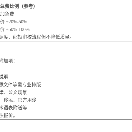
急费比例（参考）
加急费
价 +20%-50%
价 +50%-100%
调度、缩短审校流程但不降低质量。
务
附加项：
说明
I源文件等需专业排版
律、公文场景
、移民、官方用途
术语表附送等
独报价。