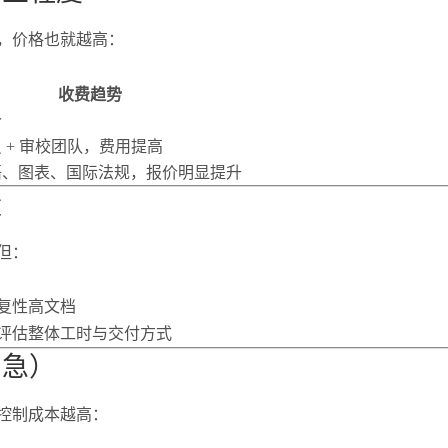
，价格也就越高：
收费趋势
价
 + 审校团队，费用提高
语、图表、国际法规，报价明显提升
量
但：
复性高文档
评估整体工时与交付方式
加急）
控制成本越高：