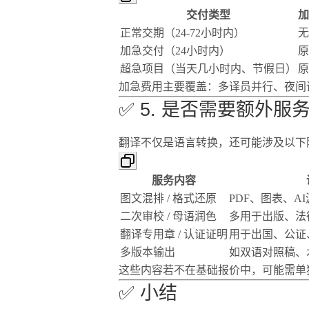
交付类型
加
正常交期（24-72小时内）
无
加急交付（24小时内）
原
超急项目（当天几小时内、节假日）
原
加急费用主要覆盖：多译员并行、夜间
✅ 5. 是否需要额外服
翻译不仅是语言转换，还可能涉及以下
服务内容
图文混排 / 格式还原
PDF、图表、A
二次审校 / 母语润色
多用于出版、法
翻译专用章 / 认证证明
用于出国、公证
多版本输出
如双语对照稿、
这些内容若不在基础报价中，可能需单
✅ 小结