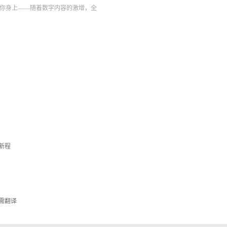
你身上——随着数字内容的激增，全
新程
需翻译