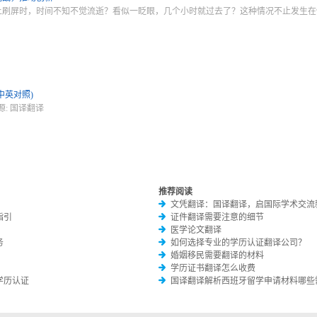
上刷屏时，时间不知不觉流逝？看似一眨眼，几个小时就过去了？这种情况不止发生在
中英对照)
 来源: 国译翻译
推荐阅读
文凭翻译：国译翻译，启国际学术交流
指引
证件翻译需要注意的细节
医学论文翻译
务
如何选择专业的学历认证翻译公司？
婚姻移民需要翻译的材料
学历证书翻译怎么收费
学历认证
国译翻译解析西班牙留学申请材料哪些