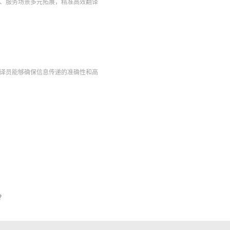
、服务场景多元拓展，精准高效翻译
译员能够确保信息传递的准确性和高
？