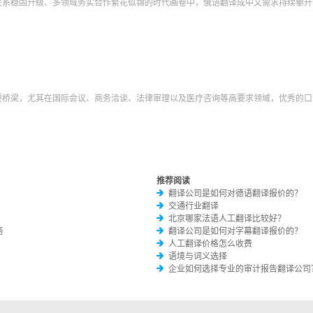
关系稳固升级、多领域务实合作繁花似锦的时代画卷中，俄语翻译成中文需求持续攀升
要桥梁，尤其在国际会议、商务洽谈、法律审理以及医疗咨询等高要求领域，优秀的口
推荐阅读
翻译公司是如何对德语翻译报价的？
交通行业翻译
北京哪家法语人工翻译比较好？
务
翻译公司是如何对字幕翻译报价的？
人工翻译价格怎么收费
语境与词义选择
企业如何选择专业的审计报告翻译公司