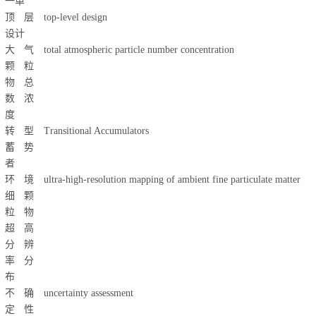
一单
顶层
top-level design
设计
大气
total atmospheric particle number concentration
颗粒
物总
数浓
度
转型
Transitional Accumulators
蓄势
者
环境
ultra-high-resolution mapping of ambient fine particulate matter
细颗
粒物
超高
分辨
率分
布
不确
uncertainty assessment
定性