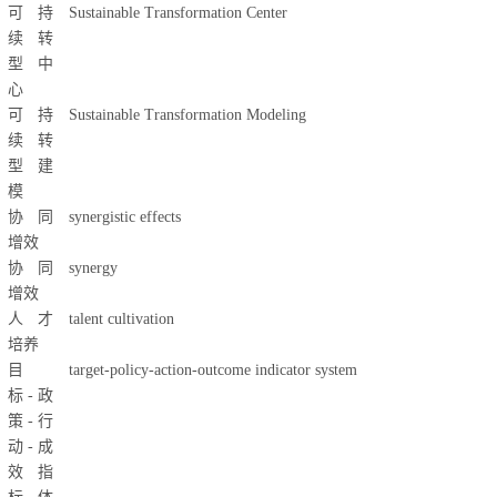
可持
Sustainable Transformation Center
续转
型中
心
可持
Sustainable Transformation Modeling
续转
型建
模
协同
synergistic effects
增效
协同
synergy
增效
人才
talent cultivation
培养
目
target-policy-action-outcome indicator system
标
-
政
策
-
行
动
-
成
效指