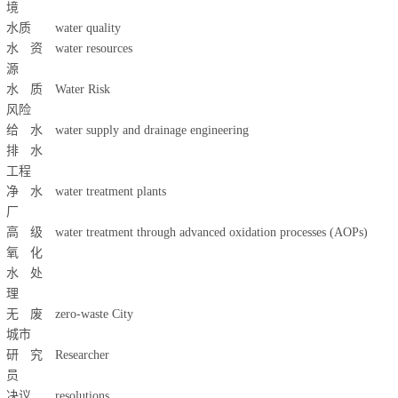
境
水质
water quality
水资
water resources
源
水质
Water Risk
风险
给水
water supply and drainage engineering
排水
工程
净水
water treatment plants
厂
高级
water treatment through advanced oxidation processes (AOPs)
氧化
水处
理
无废
zero-waste City
城市
研究
Researcher
员
决议
resolutions