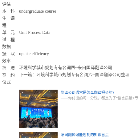
评估
本科
undergraduate course
生课
程
单元
Unit Process Data
过程
数据
摄取
uptake efficiency
效率
捐赠
环境科学城市规划专有名词四--来自国译翻译公司
签约
下一篇：
环境科学城市规划专有名词六--国译翻译公司整理
仪式
翻译公司通常是怎么翻译报价的？
——你付出的每一分钱，都是为了“语言质量+
陪同翻译可能忽视的知识盲点