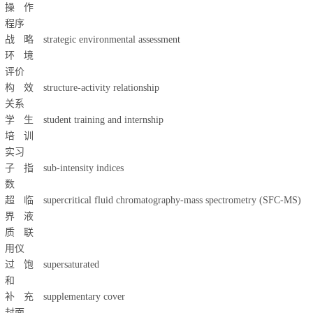
操作
程序
战略
strategic environmental assessment
环境
评价
构效
structure-activity relationship
关系
学生
student training and internship
培训
实习
子指
sub-intensity indices
数
超临
supercritical fluid chromatography-mass spectrometry (SFC-MS)
界液
质联
用仪
过饱
supersaturated
和
补充
supplementary cover
封面