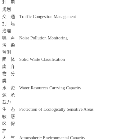
利用
规划
交通
Traffic Congestion Management
拥堵
治理
噪声
Noise Pollution Monitoring
污染
监测
固体
Solid Waste Classification
废弃
物分
类
水资
Water Resources Carrying Capacity
源承
载力
生态
Protection of Ecologically Sensitive Areas
敏感
区保
护
大气
Atmospheric Environmental Capacity