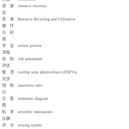
资源
resource recovery
化
资源
Resource Recycling and Utilization
循环
与利
用
评议
review process
流程
风险
risk assessment
评估
屋顶
rooftop solar photovoltaics (RSPVs)
光伏
饱和
saturation ratio
比
示意
schematic diagram
图
科学
scientific instruments
仪器
评分
scoring system