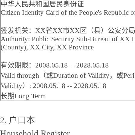
中华人民共和国居民身份证
Citizen Identity Card of the People's Republic 
签发机关：XX省XX市XX区（县）公安分
Authority: Public Security Sub-Bureau of XX Di
(County), XX City, XX Province
有效期限：2008.05.18 -- 2028.05.18
Valid through（或Duration of Validity，或Peri
Validity）: 2008.05.18 -- 2028.05.18
长期Long Term
2. 户口本
Household Register