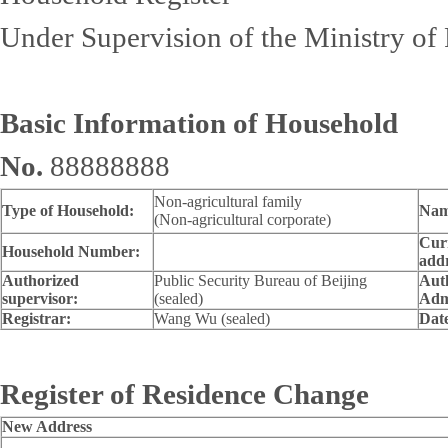
Under Supervision of the Ministry of P
Basic Information of Household
No.
88888888
Non-agricultural family
Type of Household:
Nam
(Non-agricultural corporate)
Curr
Household Number:
addr
Authorized
Public Security Bureau of Beijing
Aut
supervisor:
(sealed)
Adm
Registrar:
Wang Wu (sealed)
Date
Register of Residence Change
New Address