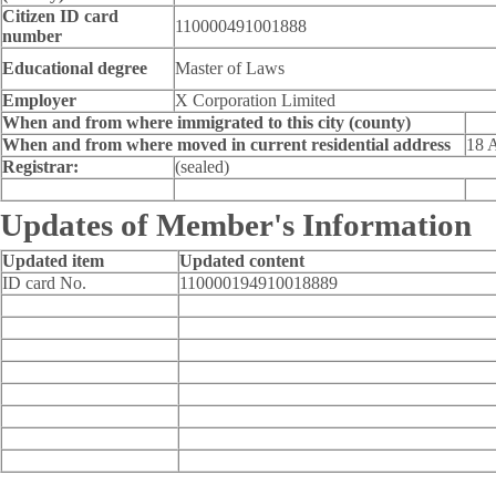
Citizen ID card
110000491001888
number
Educational degree
Master of Laws
Employer
X Corporation Limited
When and from where immigrated to this city (county)
When and from where moved in current residential address
18 
Registrar:
(sealed)
Updates of Member's Information
Updated item
Updated content
ID card No.
110000194910018889