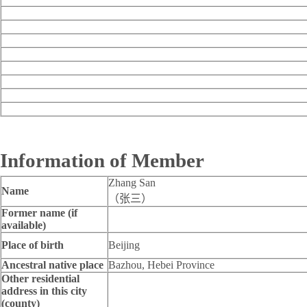
Information of Member
Zhang San
Name
（张三）
Former name (if
available)
Place of birth
Beijing
Ancestral native place
Bazhou, Hebei Province
Other residential
address in this city
(county)