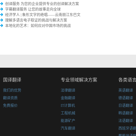
创译服务 为您的企业提供专业的创译解决方案
字幕翻译服务 让您的故事走向全球
经济学人 | 象形文字的绝唱——云南丽江东巴文
理解多语言电子取证的挑战与解决方案
本地化的艺术：如何应对中国市场的挑战
国译翻译
专业领域解决方案
各类语
我们的优势
法律翻译
英语翻译
翻译资质
金融翻译
德语翻译
免费报价
IT计算机
日语翻译
工程机械
韩语翻译
能源矿产
法语翻译
汽车翻译
西班牙语