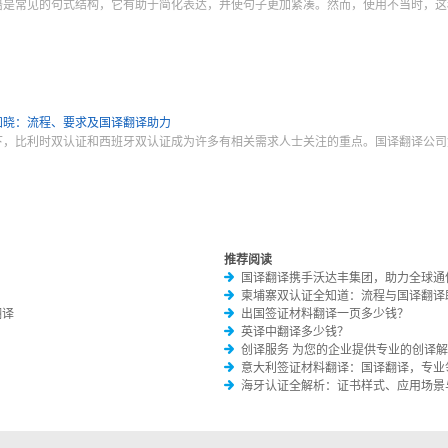
语是常见的句式结构，它有助于简化表达，并使句子更加紧凑。然而，使用不当时，这
知晓：流程、要求及国译翻译助力
下，比利时双认证和西班牙双认证成为许多有相关需求人士关注的重点。国译翻译公司
推荐阅读
国译翻译携手沃达丰集团，助力全球通
柬埔寨双认证全知道：流程与国译翻译
翻译
出国签证材料翻译一页多少钱？
英译中翻译多少钱？
创译服务 为您的企业提供专业的创译
意大利签证材料翻译：国译翻译，专业
海牙认证全解析：证书样式、应用场景