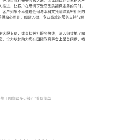
，在项目顺利完美收官之后，国译翻译还会依据客户
利推进，让客户在尽情享受高品质翻译服务的同时，
，客户如果不幸遭遇任何与本科文凭翻译紧密相关的
户提供贴心周到、细致入微、专业高效的服务支持与解
询客服专员，或直接拨打服务热线，深入细致地了解
案，全力以赴助力您在国际教育舞台上昂首阔步、畅
张施工图翻译多少钱？”看似简单