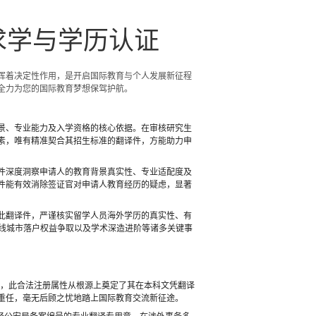
求学与学历认证
挥着决定性作用，是开启国际教育与个人发展新征程
全力为您的国际教育梦想保驾护航。
景、专业能力及入学资格的核心依据。在审核研究生
素，唯有精准契合其招生标准的翻译件，方能助力申
件深度洞察申请人的教育背景真实性、专业适配度及
件能有效消除签证官对申请人教育经历的疑虑，显著
此翻译件，严谨核实留学人员海外学历的真实性、有
一线城市落户权益争取以及学术深造进阶等诸多关键事
域，此合法注册属性从根源上奠定了其在本科文凭翻译
重任，毫无后顾之忧地踏上国际教育交流新征途。