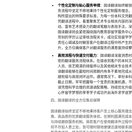
个性化定制与贴心服务举措
：国译翻译始终敏锐
务流程中坚定不移地秉持个性化定制服务理念，
构所提出的特殊要求标准，为每一份本科文凭翻
凭翻译进程中，着重聚焦艺术专业相关内容的深
动、富有艺术感染力的翻译笔触与表现手法，深
国译翻译则会紧密围绕国内教育部留学服务中心
苛刻的学历认证审核流程关卡，成功实现留学学
责任心竭诚及时解答客户在翻译过程中所产生的
升，全方位确保客户对翻译服务的满意度持续攀
高效流程与快速交付能力
：国译翻译深度洞悉时
密的翻译服务流程体系。在接收到客户的本科文
人员、技艺精湛的排版师以及其他相关专业技术
译翻译能够在最短时间周期内有条不紊地完成从
缝衔接与高效闭环运作。通常情况下，单份本科
截止日期，牢牢把握每一个宝贵的发展机遇，不
译凭借科学合理的资源调配策略、持续优化升级
心怀留学梦想的莘莘学子成功开启海外求学逐梦
四、国译翻译的全方位售后保障
国译翻译始终坚定不移地秉持客户至上核心服务理念
角、高品质的优质翻译服务体验。在顺利圆满完成本
与持续跟踪服务机制。倘若客户在使用翻译件过程中
何不尽如人意之处，皆可随时随地便捷迅速地联系国