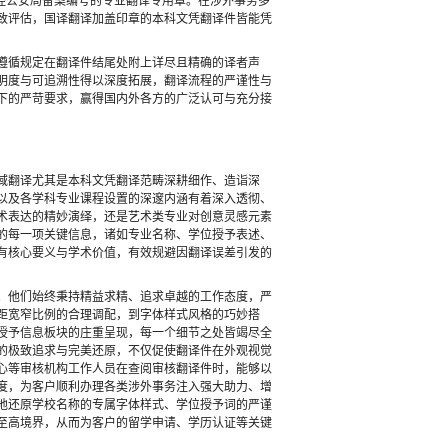
且配备经公安局备案编号的专业翻译专用章。在涉外事务多
致评估，国译翻译加盖印章的本科文凭翻译件皆能凭
遵循规定在翻译件结尾处附上详尽且精确的译者声
明度与可追溯性得以深度拓展，翻译流程的严谨性与
下的严苛要求，赢得国内外各方的广泛认可与充分接
域翻译尤其是本科文凭翻译范畴深耕细作、造诣深
以及各学科专业课程设置的深邃内涵有着深入透彻、
术表达的精妙演绎，还是艺术类专业对创意灵感元素
的每一项关键信息，诸如专业名称、学位授予表述、
有核心要义与学术价值，有效规避因翻译误差引发的
。他们始终秉持精益求精、追求卓越的工作态度，严
距宽窄比例的合理调配，到字体样式风格的巧妙搭
授予信息板块的庄重呈现，每一个细节之处皆竭尽全
的极致追求与完美还原，不仅促使翻译件在外观视觉
心等审核机构工作人员在查阅审核翻译件时，能够以
度，为客户顺利办理各类涉外事务注入强大助力、增
地还原学校名称的专属字体样式、学位授予词的严谨
至高境界，从而为客户的留学申请、学历认证等关键