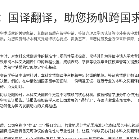
：国译翻译，助您扬帆跨国
学术成就的关键象征，其翻译品质在留学申请、签证办理及学历认证等涉外事务中发
质，为您深度剖析本科文凭翻译核心要点、资质基石、显著优势及全方位售后保障，
生时，对本科文凭翻译件的精准性与规范性要求极高，常将其作为评估申请人学术背
致审阅本科文凭翻译件中的课程设置、成绩表现、学位等级及毕业院校声誉等关键要
，为留学梦想的实现奠定坚实基础。
交留学签证申请材料时，本科文凭翻译件占据着举足轻重的地位。签证官凭借此翻译
决策。例如，在申请欧洲国家留学签证时，一份精准无误、规范专业的本科文凭翻译
碍、点亮明灯。
历认证翻译时，本科文凭翻译件更是不可或缺的核心材料。教育部留学服务中心依凭
学历认证报告。该报告宛如留学人员归国发展的 “通行证”，在国内就业市场竞争、
功转化为国内发展动力的关键枢纽。
质，公司名称中 “翻译” 二字醒目突出，营业执照经营范围精准涵盖翻译服务核心领
翻译成果皆具备无可争议的合法性与专业性背书，让客户得以安心托付本科文凭翻译