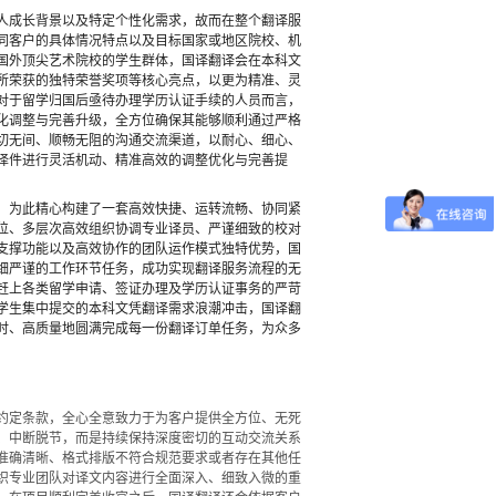
人成长背景以及特定个性化需求，故而在整个翻译服
同客户的具体情况特点以及目标国家或地区院校、机
国外顶尖艺术院校的学生群体，国译翻译会在本科文
所荣获的独特荣誉奖项等核心亮点，以更为精准、灵
对于留学归国后亟待办理学历认证手续的人员而言，
化调整与完善升级，全方位确保其能够顺利通过严格
切无间、顺畅无阻的沟通交流渠道，以耐心、细心、
译件进行灵活机动、精准高效的调整优化与完善提
，为此精心构建了一套高效快捷、运转流畅、协同紧
位、多层次高效组织协调专业译员、严谨细致的校对
支撑功能以及高效协作的团队运作模式独特优势，国
细严谨的工作环节任务，成功实现翻译服务流程的无
赶上各类留学申请、签证办理及学历认证事务的严苛
学生集中提交的本科文凭翻译需求浪潮冲击，国译翻
时、高质量地圆满完成每一份翻译订单任务，为众多
约定条款，全心全意致力于为客户提供全方位、无死
、中断脱节，而是持续保持深度密切的互动交流关系
准确清晰、格式排版不符合规范要求或者存在其他任
织专业团队对译文内容进行全面深入、细致入微的重