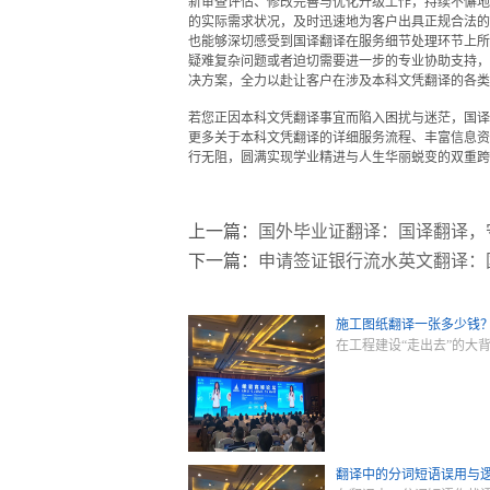
新审查评估、修改完善与优化升级工作，持续不懈地
的实际需求状况，及时迅速地为客户出具正规合法的
也能够深切感受到国译翻译在服务细节处理环节上所
疑难复杂问题或者迫切需要进一步的专业协助支持，
决方案，全力以赴让客户在涉及本科文凭翻译的各类
若您正因本科文凭翻译事宜而陷入困扰与迷茫，国译
更多关于本科文凭翻译的详细服务流程、丰富信息资
行无阻，圆满实现学业精进与人生华丽蜕变的双重跨
上一篇：
国外毕业证翻译：国译翻译，
下一篇：
申请签证银行流水英文翻译：
施工图纸翻译一张多少钱
在工程建设“走出去”的大
翻译中的分词短语误用与