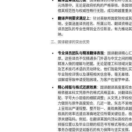
翻译盖章规范方面
：国译翻译的印章名称与营业执
元场景中，无论是政府机构的严格审核、各国领
借其规范性与权威性畅行无阻，成功跨越重重关
翻译声明要求满足上
：针对英联邦国家院校或其
明，全面涵盖译员姓名、所属公司、翻译资格证
译员团队的专业性得到全方位彰显，有力推动其
纳。
三、国译翻译的突出优势
专业译员团队与精准翻译表现
：国译翻译精心汇
厚。这些译员不仅精通多门外语与中文之间的精
精准入微的理解与把握。无论是理工科领域对复
及艺术技巧术语的灵动转化，他们皆能凭借扎实
毕业院校详情以及课程相关信息等，毫无差错、
误解或导致申请受阻困境，为客户在留学申请、
精心排版与格式还原效果
：国译翻译高度重视本
格依据本科文凭原件的格式风格蓝本，对翻译后
配、字号大小层级的细腻调整；从文凭上学校校
力做到与原件高度契合、几近一致，矢志不渝地
上呈现出严谨规整、整齐划一、美观典雅的卓越
极高的效率迅速且准确地定位所需关键信息，极
添关键砝码。例如，在翻译某国内顶尖高校的本
排版位置以及毕业日期的规范书写格式等核心细
事务办理提供坚如磐石的有力保障与坚实支撑。