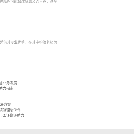
种结构可能会改变原文的重点，甚至
凭借其专业优势，在其中扮演着极为
信业务发展
助力指南
解决方案
领航理想伙伴
与国译翻译助力