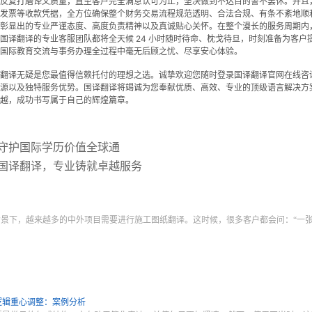
反复打磨译文质量，直至客户完全满意认可为止，坚决做到不达目的誓不罢休。并且
发票等收款凭据，全方位确保整个财务交易流程规范透明、合法合规、有条不紊地顺
彰显出的专业严谨态度、高度负责精神以及真诚贴心关怀。在整个漫长的服务周期内
国译翻译的专业客服团队都将全天候 24 小时随时待命、枕戈待旦，时刻准备为客
国际教育交流与事务办理全过程中毫无后顾之忧、尽享安心体验。
翻译无疑是您最值得信赖托付的理想之选。诚挚欢迎您随时登录国译翻译官网在线咨
源以及独特服务优势。国译翻译将竭诚为您奉献优质、高效、专业的顶级语言解决方
越，成功书写属于自己的辉煌篇章。
守护国际学历价值全球通
国译翻译，专业铸就卓越服务
？
背景下，越来越多的中外项目需要进行施工图纸翻译。这时候，很多客户都会问：“一
逻辑重心调整：案例分析