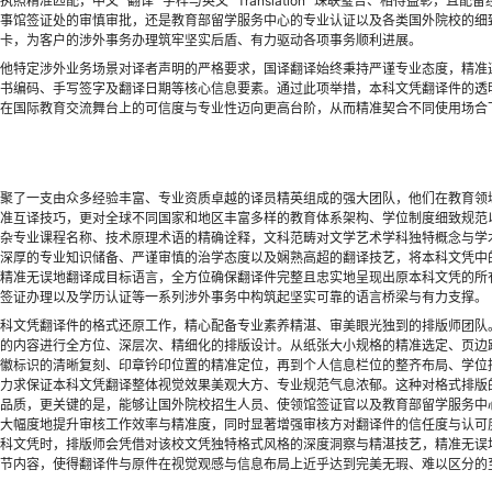
照精准匹配，中文 “翻译” 字样与英文 “Translation” 珠联璧合、相得益彰，
事馆签证处的审慎审批，还是教育部留学服务中心的专业认证以及各类国外院校的细
卡，为客户的涉外事务办理筑牢坚实后盾、有力驱动各项事务顺利进展。
他特定涉外业务场景对译者声明的严格要求，国译翻译始终秉持严谨专业态度，精准
书编码、手写签字及翻译日期等核心信息要素。通过此项举措，本科文凭翻译件的透
在国际教育交流舞台上的可信度与专业性迈向更高台阶，从而精准契合不同使用场合
聚了一支由众多经验丰富、专业资质卓越的译员精英组成的强大团队，他们在教育领
准互译技巧，更对全球不同国家和地区丰富多样的教育体系架构、学位制度细致规范
杂专业课程名称、技术原理术语的精确诠释，文科范畴对文学艺术学科独特概念与学
深厚的专业知识储备、严谨审慎的治学态度以及娴熟高超的翻译技艺，将本科文凭中
精准无误地翻译成目标语言，全方位确保翻译件完整且忠实地呈现出原本科文凭的所
签证办理以及学历认证等一系列涉外事务中构筑起坚实可靠的语言桥梁与有力支撑。
科文凭翻译件的格式还原工作，精心配备专业素养精湛、审美眼光独到的排版师团队
的内容进行全方位、深层次、精细化的排版设计。从纸张大小规格的精准选定、页边
徽标识的清晰复刻、印章钤印位置的精准定位，再到个人信息栏位的整齐布局、学位
力求保证本科文凭翻译整体视觉效果美观大方、专业规范气息浓郁。这种对格式排版
品质，更关键的是，能够让国外院校招生人员、使领馆签证官以及教育部留学服务中
大幅度地提升审核工作效率与精准度，同时显著增强审核方对翻译件的信任度与认可
科文凭时，排版师会凭借对该校文凭独特格式风格的深度洞察与精湛技艺，精准无误
节内容，使得翻译件与原件在视觉观感与信息布局上近乎达到完美无瑕、难以区分的