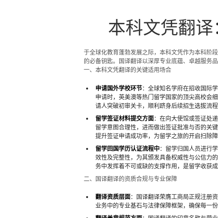
本科文凭翻译
于全球化教育蓬勃发展之际，本科文凭作为本科阶段
的必备钥匙。国译翻译以深厚专业底蕴、卓越服务品
一、本科文凭翻译的关键适用场合
申请国外学校环节
：全球知名学府在招收国际学
申请时，英美澳等热门留学国家的顶尖高校会细
请人突破初审关卡，顺利跻身后续招生选拔流程
留学签证材料提交方面
：在向大使馆或签证处递
留学意图合理性，进而做出签证批准与否的关键
提升签证申请成功率，为留学之旅的开启扫除障
留学回国学历认证流程中
：留学归国人员进行学
效性及完整性，为其颁发具备权威性与公信力的
务中发挥着不可或缺的支撑作用，是留学收获成
二、国译翻译的资质合规与专业保障
翻译资质层面
：国译翻译荣膺工商局正规注册资
业务中的专业基石与法律保障框架，确保每一份