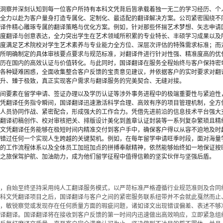
洞察并深刻认知到每一位客户所持有本科文凭背后皆承载着独一无二的学习经历、个
全力以赴为客户量身打造专属化、定制化、最适配的翻译解决方案。公司紧密围绕不
译件精心雕琢专属的翻译策略与优化方案。例如，针对那些怀揣艺术梦想、矢志申请
度翻译与创意表达，全力突出学生在艺术领域所积累的专业特长、丰硕学习成果以及
度满足艺术院校对学生艺术素养与专业能力全方位、深层次评估的特殊需求标准；而
所明确制定的具体审核要点要求与规范标准，对翻译件进行针对性强、精准度高的优
历在国内的高效认证与价值转化。与此同时，国译翻译在服务全程始终与客户保持密
各种疑难困惑，全面收集整合客户反馈的宝贵意见建议，并依据客户的实时要求对翻
升、臻于极致，真正实现客户需求与翻译服务的完美契合、无缝对接。
间要素在留学申请、签证办理以及学历认证等涉外事务进程中的极端重要性与紧迫性
凭翻译任务指令瞬间，国译翻译迅速激活科学合理、高效有序的项目管理机制，全方
人员协同作战、紧密配合，形成强大的工作合力。凭借先进前沿的信息技术平台强大
翻译初稿创作、校对审核把关、排版设计美化到盖章认证封装等一系列复杂繁琐且精
文凭翻译任务能够在极短时间内精准交付到客户手中，确保客户得以从容不迫地及时
错过任何一个实现人生跨越的关键契机。例如，在每年留学申请旺季时段，面对海量
的工作流程体系以及全体员工加班加点的拼搏奉献精神，依然能够始终如一地保证按
之旅保驾护航、加油助力，成为他们留学征程中值得信赖的坚实伙伴与坚强后盾。
，自始至终坚持采用纯人工翻译服务模式，以严苛标准严格遵循行业规范准则及合同
科文凭翻译项目之后，国译翻译与客户之间的紧密服务联系纽带并不会就此戛然而止
，敏锐察觉或发现存在任何质量方面的瑕疵问题，诸如译文出现错误偏差、表述不够
译翻译。国译翻译将在接收到客户反馈的第一时间内迅速做出高效响应，立即紧急组