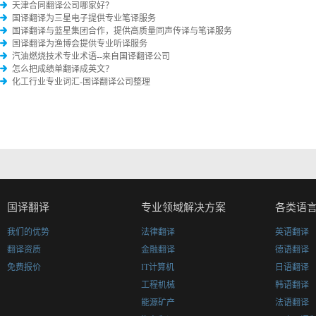
天津合同翻译公司哪家好？
国译翻译为三星电子提供专业笔译服务
国译翻译与蓝星集团合作，提供高质量同声传译与笔译服务
国译翻译为渔博会提供专业听译服务
汽油燃烧技术专业术语--来自国译翻译公司
怎么把成绩单翻译成英文？
化工行业专业词汇-国译翻译公司整理
国译翻译
专业领域解决方案
各类语
我们的优势
法律翻译
英语翻译
翻译资质
金融翻译
德语翻译
免费报价
IT计算机
日语翻译
工程机械
韩语翻译
能源矿产
法语翻译