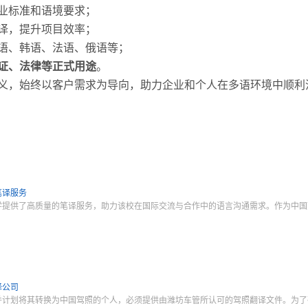
业标准和语境要求；
译，提升项目效率；
语、韩语、法语、俄语等；
证、法律等正式用途
。
义，始终以客户需求为导向，助力企业和个人在多语环境中顺利
笔译服务
学提供了高质量的笔译服务，助力该校在国际交流与合作中的语言沟通需求。作为中国
译公司
并计划将其转换为中国驾照的个人，必须提供由潍坊车管所认可的驾照翻译文件。为了