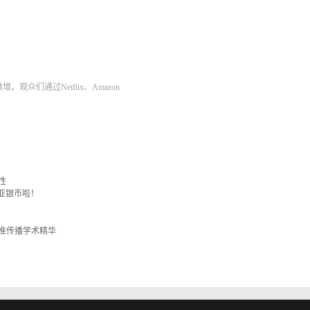
众们通过Netflix、Amazon
性
亚银币啦！
准传播学术精华