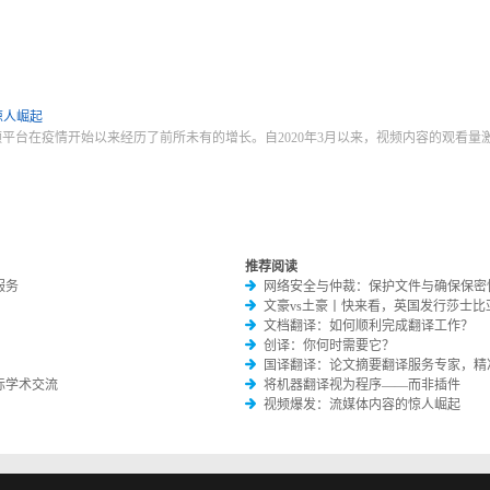
惊人崛起
m，视频平台在疫情开始以来经历了前所未有的增长。自2020年3月以来，视频内容的观看量激增。观
推荐阅读
服务
网络安全与仲裁：保护文件与确保保密
文豪vs土豪丨快来看，英国发行莎士比
文档翻译：如何顺利完成翻译工作？
创译：你何时需要它？
国译翻译：论文摘要翻译服务专家，精
际学术交流
将机器翻译视为程序——而非插件
视频爆发：流媒体内容的惊人崛起