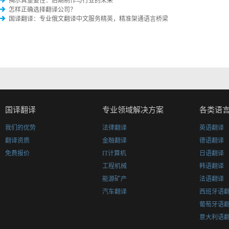
揭示其重要性：后期制作与行业的未来
怎样正确选择翻译公司？
国译翻译：专业俄文翻译中文服务精英，精准架通语言桥梁
国译翻译
专业领域解决方案
各类语
我们的优势
法律翻译
英语翻译
翻译资质
金融翻译
德语翻译
免费报价
IT计算机
日语翻译
工程机械
韩语翻译
能源矿产
法语翻译
汽车翻译
西班牙语
葡萄牙语
意大利语