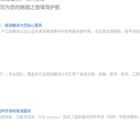
司为您的跨国之旅保驾护航
析：国译翻译为您贴心服务
，户口本翻译公证认证在诸多跨国事务中发挥着关键作用，无论是出国移民、留学深造
？
司？⭐ 专业团队，覆盖多行业国译翻译公司汇聚了来自法律、金融、医学、技术、工
同声传译和笔译服务
续突破，为泰克咨询（TEK Systems）提供了高质量的同声传译（同传）和笔译服