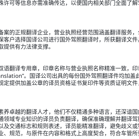
殊许可等信息亦需准确传达，以便国内相关部门全面了解
备案的正规翻译企业，营业执照经营范围涵盖翻译服务，
保客户选择国译公司进行国外驾照翻译时，所获翻译文件
取提供有力法律支撑。
双语翻译专用章，印章名称与营业执照名称精准一致，印
anslation”
。国译公司出具的每份国外驾照翻译件均加盖
规定提供加盖公章的译员资格证书复印件等资质证明文件
素养卓越的翻译人才，他们不仅精通多种语言，还深谙国
通领域专业知识的译员负责翻译，确保准确理解并翻译驾
以及交通标志和规则表述，译员能精准翻译，避免歧义或
业、规范，与原件在内容和格式上高度契合，符合车管所