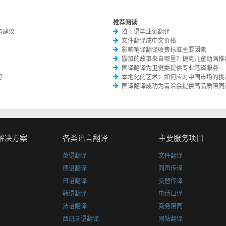
推荐阅读
与建议
拉丁语毕业证翻译
文件翻译成中文价格
影响笔译翻译收费标准主要因素
鼹鼠的故事来自哪里？捷克儿童动画推
国译翻译为卫健委提供专业笔译服务
行
本地化的艺术：如何应对中国市场的挑
国译翻译成功为青洽会提供高品质陪同
解决方案
各类语言翻译
主要服务项目
英语翻译
文件翻译
德语翻译
同声传译
日语翻译
交替传译
韩语翻译
电话口译
法语翻译
商务陪同
西班牙语翻译
网站翻译