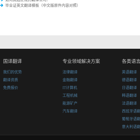
如何挑选正规的翻译公司？
毕业证英文翻译模板（中文版原件内容对照）
国译翻译
专业领域解决方案
各类语
我们的优势
法律翻译
英语翻译
翻译资质
金融翻译
德语翻译
免费报价
IT计算机
日语翻译
工程机械
韩语翻译
能源矿产
法语翻译
汽车翻译
西班牙语
葡萄牙语
意大利语