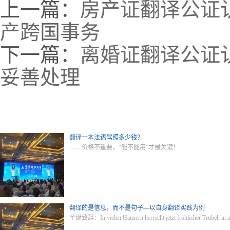
上一篇：
房产证翻译公证
产跨国事务
下一篇：
离婚证翻译公证
妥善处理
翻译一本法语驾照多少钱？
——价格不重要，“能不能用”才最关键！
翻译的是信息，而不是句子—以自身翻译实践为例
圣诞致辞：In vielen Häusern herrscht jetzt fröhlicher Trubel; i