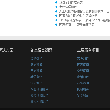
身份证翻译成英文
宝鸡驾照翻译
人工智能与博物馆展览的翻译需求：国
国译为厦门港务提供笔译服务
《100篇精选故事》-来自专业的书籍翻
同声传译——带着光环的职业
解决方案
各类语言翻译
主要服务项目
英语翻译
文件翻译
德语翻译
同声传译
日语翻译
交替传译
韩语翻译
电话口译
法语翻译
商务陪同
西班牙语翻译
网站翻译
葡萄牙语翻译
字幕配音
意大利语翻译