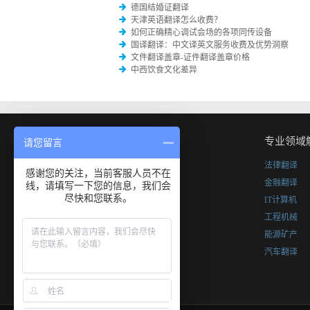
德国结婚证翻译
天津英语翻译怎么收费？
如何正确精心调试会场的各项同传设备
国译翻译：中文译英文服务收费及优势洞察
文件翻译盖章-证件翻译盖章价格
中西饮食文化差异
国译翻译
专业领域
请您留言
我们的优势
法律翻译
感谢您的关注，当前客服人员不在
翻译资质
金融翻译
线，请填写一下您的信息，我们会
尽快和您联系。
免费报价
IT计算机
工程机械
能源矿产
汽车翻译