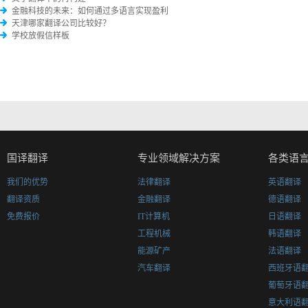
金融科技的未来：如何通过多语言实现盈利
天津哪家翻译公司比较好？
学校放假信样板
国译翻译
专业领域解决方案
各类语
我们的优势
法律翻译
英语翻译
翻译资质
金融翻译
德语翻译
免费报价
IT计算机
日语翻译
工程机械
韩语翻译
能源矿产
法语翻译
汽车翻译
西班牙语
葡萄牙语
意大利语