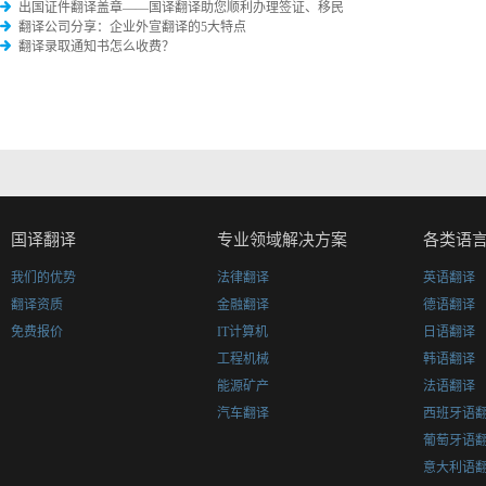
出国证件翻译盖章——国译翻译助您顺利办理签证、移民
翻译公司分享：企业外宣翻译的5大特点
翻译录取通知书怎么收费？
国译翻译
专业领域解决方案
各类语
我们的优势
法律翻译
英语翻译
翻译资质
金融翻译
德语翻译
免费报价
IT计算机
日语翻译
工程机械
韩语翻译
能源矿产
法语翻译
汽车翻译
西班牙语
葡萄牙语
意大利语