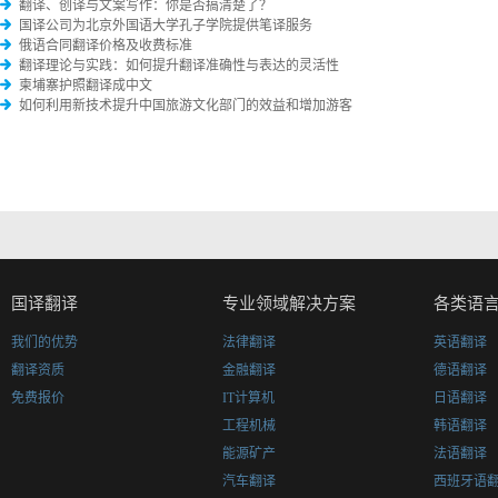
翻译、创译与文案写作：你是否搞清楚了？
国译公司为北京外国语大学孔子学院提供笔译服务
俄语合同翻译价格及收费标准
翻译理论与实践：如何提升翻译准确性与表达的灵活性
柬埔寨护照翻译成中文
如何利用新技术提升中国旅游文化部门的效益和增加游客
国译翻译
专业领域解决方案
各类语
我们的优势
法律翻译
英语翻译
翻译资质
金融翻译
德语翻译
免费报价
IT计算机
日语翻译
工程机械
韩语翻译
能源矿产
法语翻译
汽车翻译
西班牙语