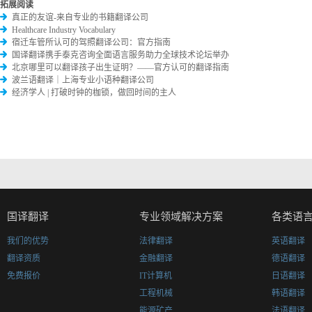
拓展阅读
真正的友谊-来自专业的书籍翻译公司
Healthcare Industry Vocabulary
宿迁车管所认可的驾照翻译公司：官方指南
国译翻译携手泰克咨询全面语言服务助力全球技术论坛举办
北京哪里可以翻译孩子出生证明？——官方认可的翻译指南
波兰语翻译｜上海专业小语种翻译公司
经济学人 | 打破时钟的枷锁，做回时间的主人
国译翻译
专业领域解决方案
各类语
我们的优势
法律翻译
英语翻译
翻译资质
金融翻译
德语翻译
免费报价
IT计算机
日语翻译
工程机械
韩语翻译
能源矿产
法语翻译