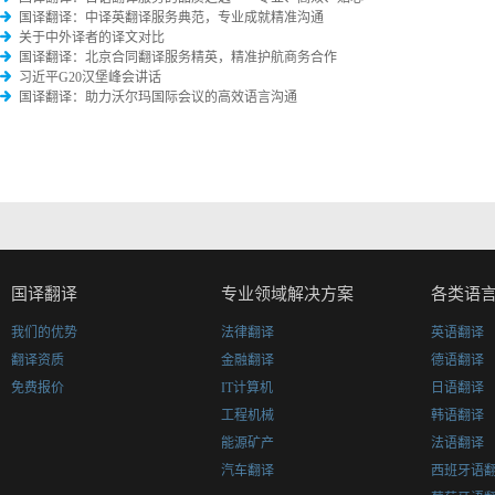
国译翻译：中译英翻译服务典范，专业成就精准沟通
关于中外译者的译文对比
国译翻译：北京合同翻译服务精英，精准护航商务合作
习近平G20汉堡峰会讲话
国译翻译：助力沃尔玛国际会议的高效语言沟通
国译翻译
专业领域解决方案
各类语
我们的优势
法律翻译
英语翻译
翻译资质
金融翻译
德语翻译
免费报价
IT计算机
日语翻译
工程机械
韩语翻译
能源矿产
法语翻译
汽车翻译
西班牙语