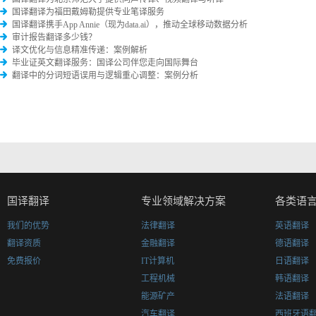
国译翻译为福田戴姆勒提供专业笔译服务
国译翻译携手App Annie（现为data.ai），推动全球移动数据分析
审计报告翻译多少钱？
译文优化与信息精准传递：案例解析
毕业证英文翻译服务：国译公司伴您走向国际舞台
翻译中的分词短语误用与逻辑重心调整：案例分析
国译翻译
专业领域解决方案
各类语
我们的优势
法律翻译
英语翻译
翻译资质
金融翻译
德语翻译
免费报价
IT计算机
日语翻译
工程机械
韩语翻译
能源矿产
法语翻译
汽车翻译
西班牙语