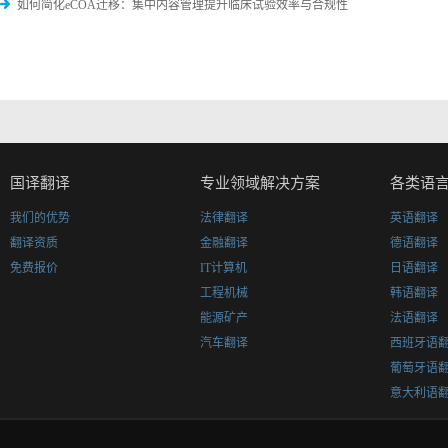
如何简化eCOA迁移：集中内容管理提升临床试验效率与合规性
国译翻译
专业领域解决方案
各类语
我们的优势
法律翻译
英语翻译
翻译资质
金融翻译
德语翻译
免费报价
IT计算机
日语翻译
工程机械
韩语翻译
能源矿产
法语翻译
汽车翻译
西班牙语
葡萄牙语
意大利语