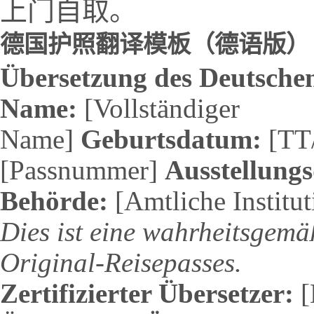
上门自取。
德国护照翻译模板（德语版）
Übersetzung des Deutschen
Name:
[Vollständiger
Name]
Geburtsdatum:
[TT
[Passnummer]
Ausstellung
Behörde:
[Amtliche Institut
Dies ist eine wahrheitsgem
Original-Reisepasses.
Zertifizierter Übersetzer:
[